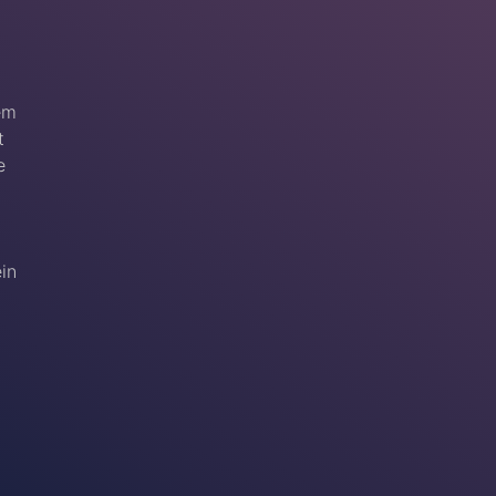
em
t
e
ein