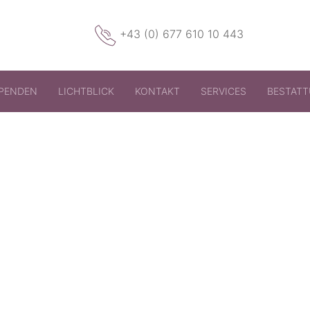
+43 (0) 677 610 10 443
PENDEN
LICHTBLICK
KONTAKT
SERVICES
BESTAT