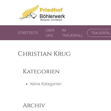
Friedhof Böhlerwerk
der virtuelle Friedhof von Böhlerwerk
ÜBER
IM
STARTSEITE
TRAUERFÄL
UNS
TRAUERFALL
Christian Krug
Kategorien
Keine Kategorien
Archiv