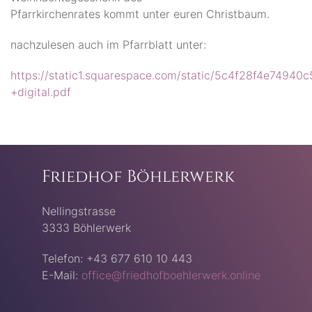
Pfarrkirchenrates kommt unter euren
Christbaum.
nachzulesen auch im Pfarrblatt unter:
https://static1.squarespace.com/static/5c4f28f4e749
+digital.pdf
Friedhof Böhlerwerk
Nellingstrasse
3333 Böhlerwerk
Telefon: +43 677 610 10 443
E-Mail:
office@friedhofboehlerwerk.online