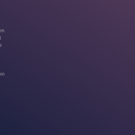
em
t
e
ein