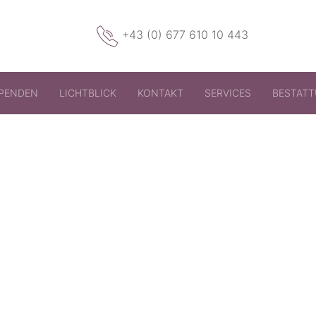
+43 (0) 677 610 10 443
PENDEN
LICHTBLICK
KONTAKT
SERVICES
BESTAT