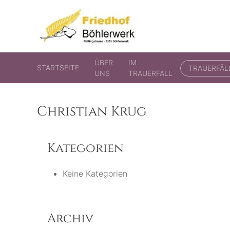
Friedhof Böhlerwerk
der virtuelle Friedhof von Böhlerwerk
ÜBER
IM
STARTSEITE
TRAUERFÄL
UNS
TRAUERFALL
Christian Krug
Kategorien
Keine Kategorien
Archiv