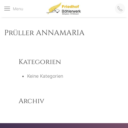
Friedhof
Menu
der virtuelle Friedhof
von Böhlerwerk
Böhlerwerk
Prüller ANNAMARIA
Kategorien
Keine Kategorien
Archiv