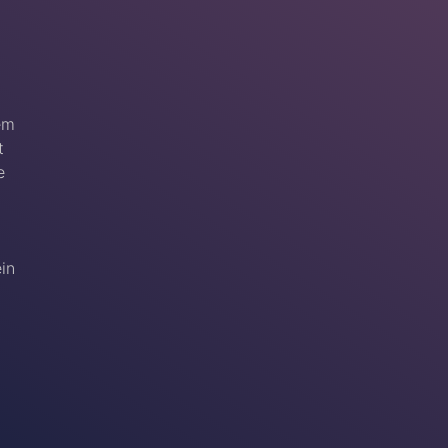
em
t
e
ein