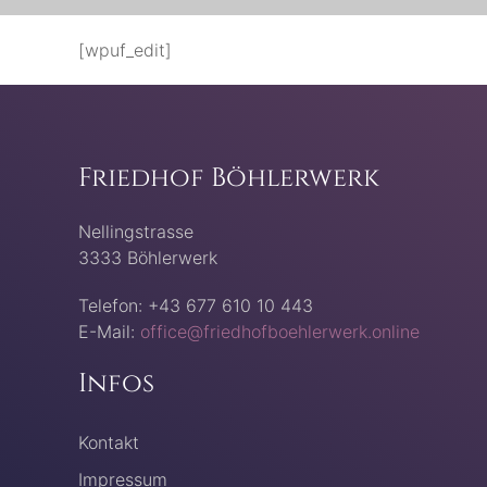
[wpuf_edit]
Friedhof Böhlerwerk
Nellingstrasse
3333 Böhlerwerk
Telefon: +43 677 610 10 443
E-Mail:
office@friedhofboehlerwerk.online
Infos
Kontakt
Impressum