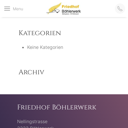
Friedhof
Menu
der virtuelle Friedhof
von Böhlerwerk
Böhlerwerk
Kategorien
Keine Kategorien
Archiv
Friedhof Böhlerwerk
Nellingstrasse