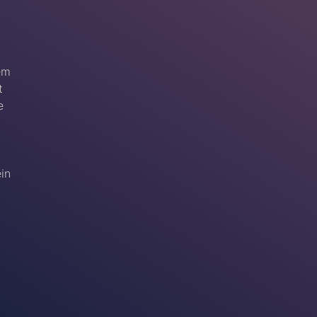
em
t
e
ein