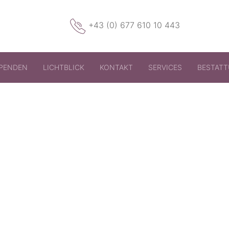
+43 (0) 677 610 10 443
PENDEN
LICHTBLICK
KONTAKT
SERVICES
BESTAT