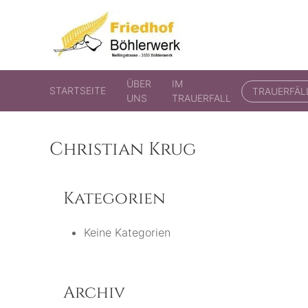
Friedhof Böhlerwerk
der virtuelle Friedhof von Böhlerwerk
ÜBER
IM
STARTSEITE
TRAUERFÄL
UNS
TRAUERFALL
Christian Krug
Kategorien
Keine Kategorien
Archiv