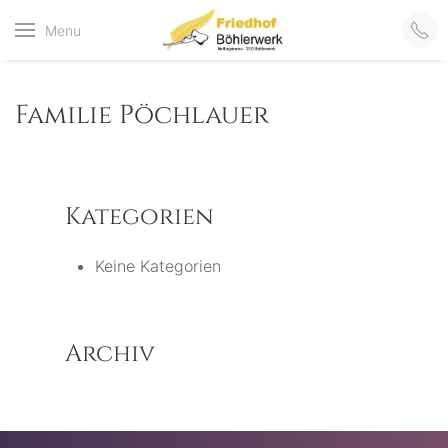
Friedhof
Menu
der virtuelle Friedhof
von Böhlerwerk
Böhlerwerk
Familie Pöchlauer
Kategorien
Keine Kategorien
Archiv