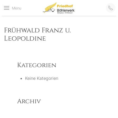
Friedhof
Menu
der virtuelle Friedhof
von Böhlerwerk
Böhlerwerk
Frühwald Franz u.
Leopoldine
Kategorien
Keine Kategorien
Archiv