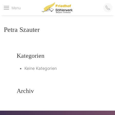
Friedhof
Menu
der virtuelle Friedhof
von Böhlerwerk
Böhlerwerk
Petra Szauter
Kategorien
Keine Kategorien
Archiv