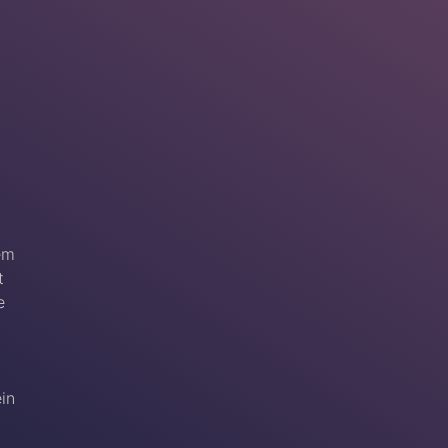
em
t
e
ein