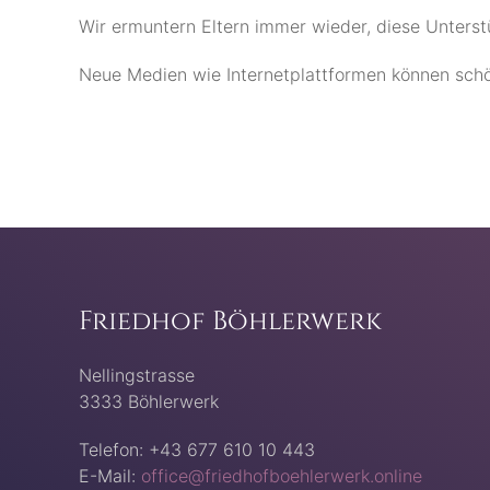
Wir ermuntern Eltern immer wieder, diese Unterst
Neue Medien wie Internetplattformen können schö
Friedhof Böhlerwerk
Nellingstrasse
3333 Böhlerwerk
Telefon: +43 677 610 10 443
E-Mail:
office@friedhofboehlerwerk.online