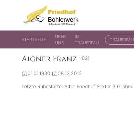
Friedhof Böhlerwerk
der virtuelle Friedhof von Böhlerwerk
ÜBER
IM
STARTSEITE
TRAUERFÄL
UNS
TRAUERFALL
Aigner Franz
(82)
01.01.1930
08.12.2012
Letzte Ruhestätte:
Alter Friedhof Sektor 3 Grabn