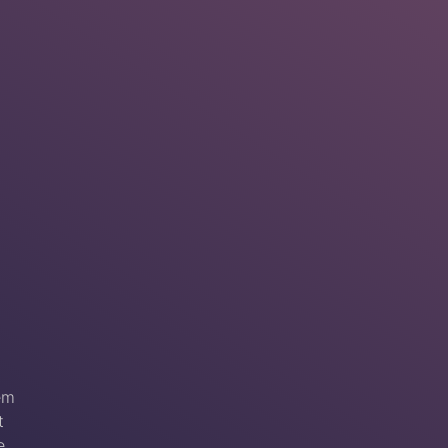
em
t
e