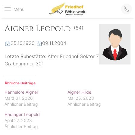
Friedhof
Menu
der virtuelle Friedhof
von Böhlerwerk
Böhlerwerk
Aigner Leopold
(84)
25.10.1920
09.11.2004
Letzte Ruhestätte:
Alter Friedhof Sektor 7
Grabnummer 301
Ähnliche Beiträge
Hannelore Aigner
Aigner Hilde
März 31, 2026
Mai 25, 2023
Ähnlicher Beitrag
Ähnlicher Beitrag
Hadinger Leopold
April 27, 2023
Ähnlicher Beitrag