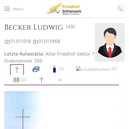
Friedhof
Menu
der virtuelle Friedhof
von Böhlerwerk
Böhlerwerk
Becker Ludwig
(49)
01.01.1919
01.01.1968
Letzte Ruhestätte:
Alter Friedhof Sektor 7
Grabnummer 285
(0)
(0)
(0)