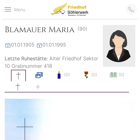
Friedhof
Menu
der virtuelle Friedhof
von Böhlerwerk
Böhlerwerk
Blamauer Maria
(90)
01.01.1905
01.01.1995
Letzte Ruhestätte:
Alter Friedhof Sektor
10 Grabnummer 418
(0)
(0)
(0)