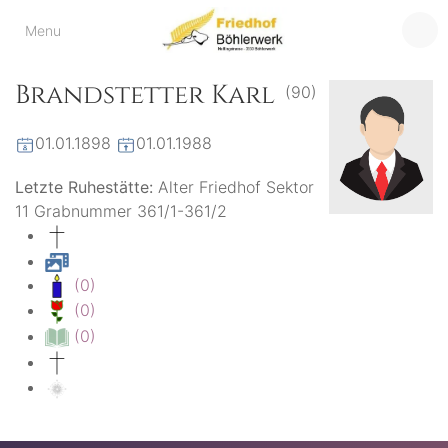
Friedhof
Menu
der virtuelle Friedhof
von Böhlerwerk
Böhlerwerk
Brandstetter Karl
(90)
01.01.1898
01.01.1988
Letzte Ruhestätte:
Alter Friedhof Sektor
11 Grabnummer 361/1-361/2
(0)
(0)
(0)