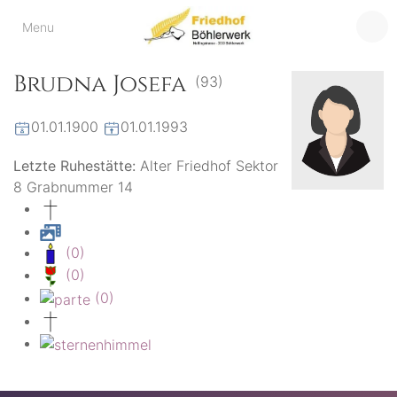
Friedhof
Menu
der virtuelle Friedhof
von Böhlerwerk
Böhlerwerk
Brudna Josefa
(93)
01.01.1900
01.01.1993
Letzte Ruhestätte:
Alter Friedhof Sektor
8 Grabnummer 14
(0)
(0)
(0)