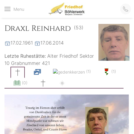
Friedhof
Menu
der virtuelle Friedhof
von Böhlerwerk
Böhlerwerk
Draxl Reinhard
(53)
17.02.1961
17.06.2014
Letzte Ruhestätte:
Alter Friedhof Sektor
10 Grabnummer 421
(1)
(1)
(0)