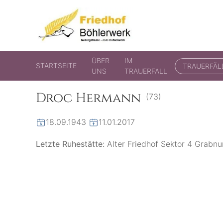
Friedhof Böhlerwerk
der virtuelle Friedhof von Böhlerwerk
ÜBER
IM
STARTSEITE
TRAUERFÄL
UNS
TRAUERFALL
Droc Hermann
(73)
18.09.1943
11.01.2017
Letzte Ruhestätte:
Alter Friedhof Sektor 4 Grab