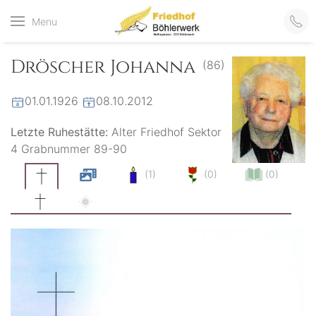
Friedhof
Menu
der virtuelle Friedhof
von Böhlerwerk
Böhlerwerk
Dröscher Johanna
(86)
01.01.1926
08.10.2012
Letzte Ruhestätte:
Alter Friedhof Sektor
4 Grabnummer 89-90
(1)
(0)
(0)