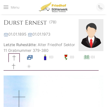
Friedhof
Menu
der virtuelle Friedhof
von Böhlerwerk
Böhlerwerk
Durst Ernest
(78)
01.01.1895
01.01.1973
Letzte Ruhestätte:
Alter Friedhof Sektor
11 Grabnummer 379-380
(0)
(0)
(0)