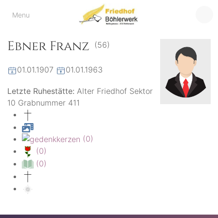
Friedhof
Menu
der virtuelle Friedhof
von Böhlerwerk
Böhlerwerk
Ebner Franz
(56)
01.01.1907
01.01.1963
Letzte Ruhestätte:
Alter Friedhof Sektor
10 Grabnummer 411
(0)
(0)
(0)