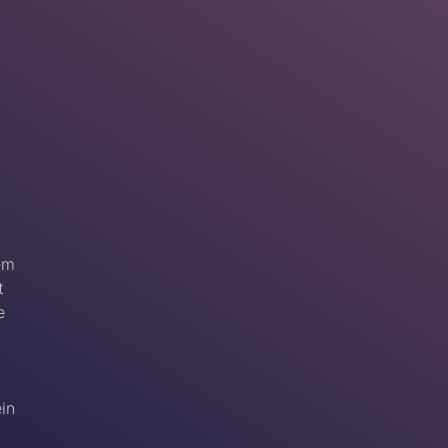
em
t
e
ein