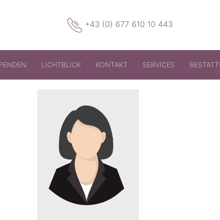
+43 (0) 677 610 10 443
PENDEN
LICHTBLICK
KONTAKT
SERVICES
BESTAT