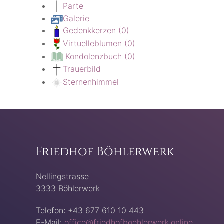
Parte
Galerie
Gedenkkerzen
(0)
Virtuelleblumen
(0)
Kondolenzbuch
(0)
Trauerbild
Sternenhimmel
Friedhof Böhlerwerk
Nellingstrasse
3333 Böhlerwerk
Telefon: +43 677 610 10 443
E-Mail:
office@friedhofboehlerwerk.online