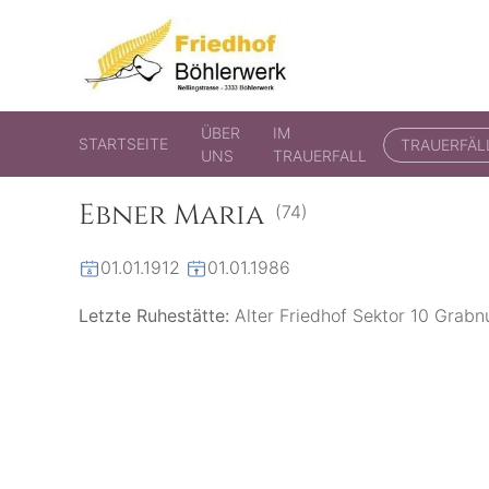
Friedhof Böhlerwerk
der virtuelle Friedhof von Böhlerwerk
ÜBER
IM
STARTSEITE
TRAUERFÄL
UNS
TRAUERFALL
Ebner Maria
(74)
01.01.1912
01.01.1986
Letzte Ruhestätte:
Alter Friedhof Sektor 10 Grab