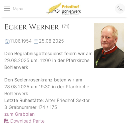
Friedhof
Menu
der virtuelle Friedhof
von Böhlerwerk
Böhlerwerk
Ecker Werner
(71)
11.06.1954
25.08.2025
Den Begräbnisgottesdienst feiern wir am:
29.08.2025
um:
11:00
in der
Pfarrkirche
Böhlerwerk
Den Seelenrosenkranz beten wir am
28.08.2025
um
19:30
in der
Pfarrkirche
Böhlerwerk
Letzte Ruhestätte:
Alter Friedhof Sektor
3 Grabnummer 174 / 175
zum Grabplan
Download Parte