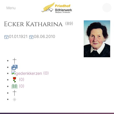
Friedhof
Menu
der virtuelle Friedhof
von Böhlerwerk
Böhlerwerk
Ecker Katharina
(89)
01.01.1921
08.06.2010
(0)
(0)
(0)