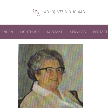
+43 (0) 677 610 10 443
PENDEN
LICHTBLICK
KONTAKT
SERVICES
BESTAT