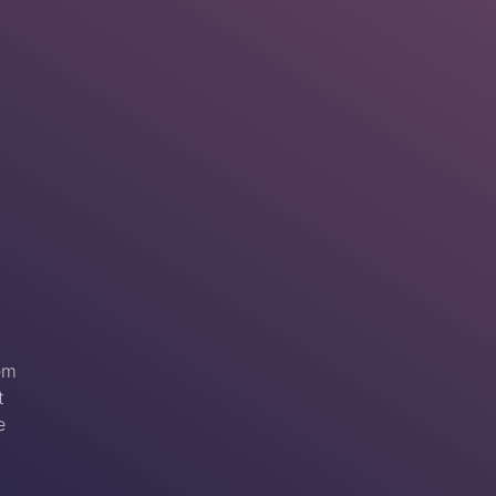
em
t
e