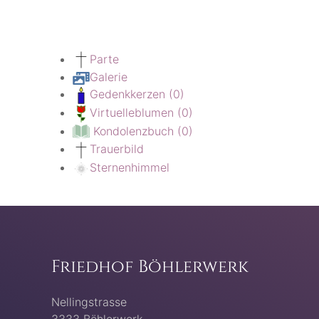
Parte
Galerie
Gedenkkerzen
(0)
Virtuelleblumen
(0)
Kondolenzbuch
(0)
Trauerbild
Sternenhimmel
Friedhof Böhlerwerk
Nellingstrasse
3333 Böhlerwerk