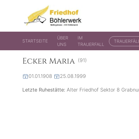
Friedhof Böhlerwerk
der virtuelle Friedhof von Böhlerwerk
ÜBER
IM
STARTSEITE
TRAUERFÄL
UNS
TRAUERFALL
Ecker Maria
(91)
01.01.1908
25.08.1999
Letzte Ruhestätte:
Alter Friedhof Sektor 8 Grabn