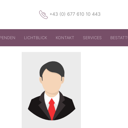
+43 (0) 677 610 10 443
PENDEN
LICHTBLICK
KONTAKT
SERVICES
BESTAT