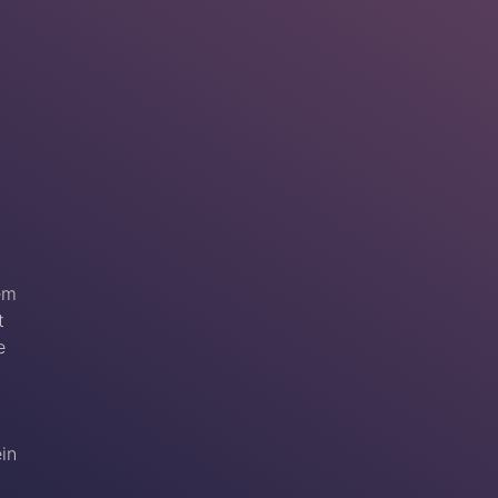
em
t
e
ein