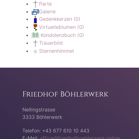
Parte
Galerie
Gedenkkerzen
(0)
Virtuelleblumen
(0)
Kondolenzbuch
(0)
Trauerbild
Sternenhimmel
Friedhof Böhlerwerk
Nellingstrasse
3333 Böhlerwerk
Telefon: +43 677 610 10 443
E-Mail:
office@friedhofboehlerwerk.online