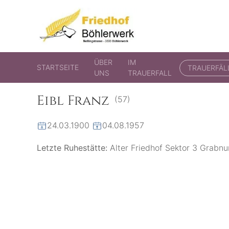
Friedhof Böhlerwerk
der virtuelle Friedhof von Böhlerwerk
ÜBER
IM
STARTSEITE
TRAUERFÄL
UNS
TRAUERFALL
Eibl Franz
(57)
24.03.1900
04.08.1957
Letzte Ruhestätte:
Alter Friedhof Sektor 3 Grab