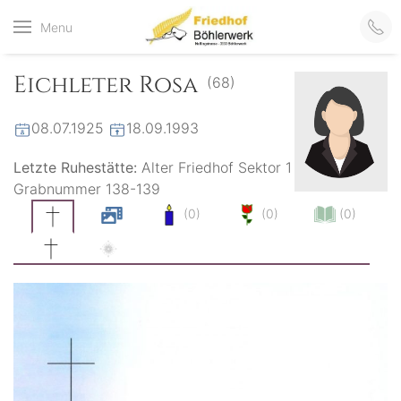
Friedhof
Menu
der virtuelle Friedhof
von Böhlerwerk
Böhlerwerk
Eichleter Rosa
(68)
08.07.1925
18.09.1993
Letzte Ruhestätte:
Alter Friedhof Sektor 1
Grabnummer 138-139
(0)
(0)
(0)