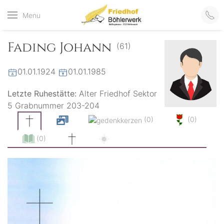
Friedhof
Menu
der virtuelle Friedhof
von Böhlerwerk
Böhlerwerk
Fading Johann
(61)
01.01.1924
01.01.1985
Letzte Ruhestätte:
Alter Friedhof Sektor
5 Grabnummer 203-204
(0)
(0)
(0)