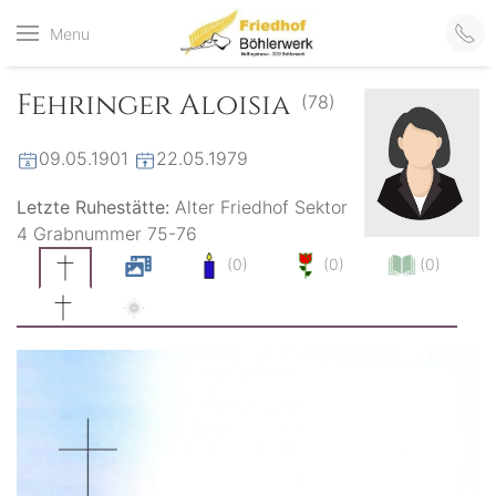
Friedhof
Menu
der virtuelle Friedhof
von Böhlerwerk
Böhlerwerk
Fehringer Aloisia
(78)
09.05.1901
22.05.1979
Letzte Ruhestätte:
Alter Friedhof Sektor
4 Grabnummer 75-76
(0)
(0)
(0)