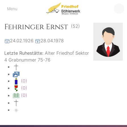
Friedhof
Menu
der virtuelle Friedhof
von Böhlerwerk
Böhlerwerk
Fehringer Ernst
(52)
24.02.1926
28.04.1978
Letzte Ruhestätte:
Alter Friedhof Sektor
4 Grabnummer 75-76
(0)
(0)
(0)