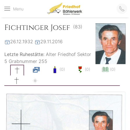
Friedhof
Menu
der virtuelle Friedhof
von Böhlerwerk
Böhlerwerk
Fichtinger Josef
(83)
26.12.1932
29.11.2016
Letzte Ruhestätte:
Alter Friedhof Sektor
5 Grabnummer 255
(0)
(0)
(0)