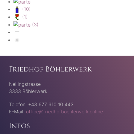
(10)
(1)
(3)
Friedhof Böhlerwerk
Nellingstrasse
3333 Böhlerwerk
Telefon: +43 677 610 10 443
E-Mail:
office@friedhofboehlerwerk.online
Infos