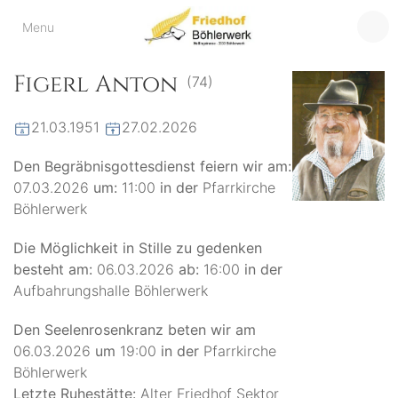
Friedhof
Menu
der virtuelle Friedhof
von Böhlerwerk
Böhlerwerk
Figerl Anton
(74)
21.03.1951
27.02.2026
Den Begräbnisgottesdienst feiern wir am:
07.03.2026
um:
11:00
in der
Pfarrkirche
Böhlerwerk
Die Möglichkeit in Stille zu gedenken
besteht am:
06.03.2026
ab:
16:00
in der
Aufbahrungshalle Böhlerwerk
Den Seelenrosenkranz beten wir am
06.03.2026
um
19:00
in der
Pfarrkirche
Böhlerwerk
Letzte Ruhestätte:
Alter Friedhof Sektor