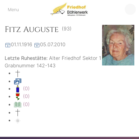
Friedhof
Menu
der virtuelle Friedhof
von Böhlerwerk
Böhlerwerk
Fitz Auguste
(93)
01.11.1916
05.07.2010
Letzte Ruhestätte:
Alter Friedhof Sektor 1
Grabnummer 142-143
(0)
(0)
(0)