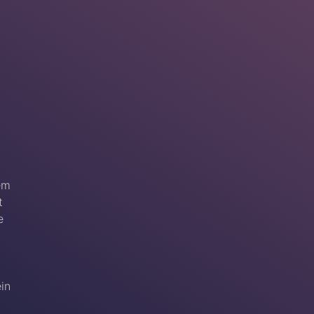
em
t
e
ein