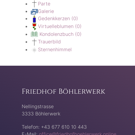
Parte
Galerie
Gedenkkerzen
(0)
Virtuelleblumen
(0)
Kondolenzbuch
(0)
Trauerbild
Sternenhimmel
Friedhof Böhlerwerk
Nellingstrasse
3333 Böhlerwerk
Telefon: +43 677 610 10 443
E-Mail:
office@friedhofboehlerwerk.online