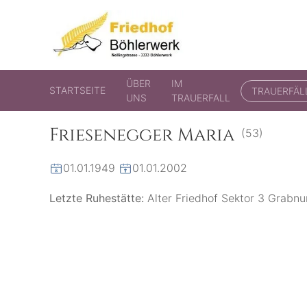
Friedhof Böhlerwerk
der virtuelle Friedhof von Böhlerwerk
ÜBER
IM
STARTSEITE
TRAUERFÄL
UNS
TRAUERFALL
Friesenegger Maria
(53)
01.01.1949
01.01.2002
Letzte Ruhestätte:
Alter Friedhof Sektor 3 Grab