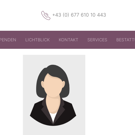
+43 (0) 677 610 10 443
PENDEN
LICHTBLICK
KONTAKT
SERVICES
BESTAT