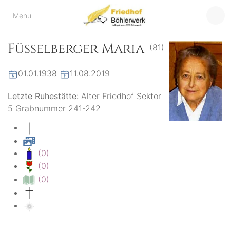
Friedhof
Menu
der virtuelle Friedhof
von Böhlerwerk
Böhlerwerk
Füsselberger Maria
(81)
01.01.1938
11.08.2019
Letzte Ruhestätte:
Alter Friedhof Sektor
5 Grabnummer 241-242
(0)
(0)
(0)