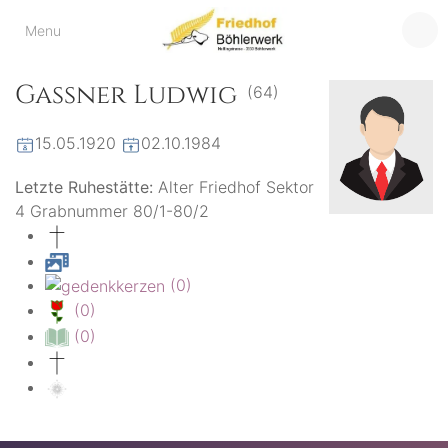
Friedhof
Menu
der virtuelle Friedhof
von Böhlerwerk
Böhlerwerk
Gassner Ludwig
(64)
15.05.1920
02.10.1984
Letzte Ruhestätte:
Alter Friedhof Sektor
4 Grabnummer 80/1-80/2
(0)
(0)
(0)