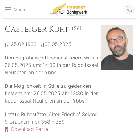
Friedhof
Menu
der virtuelle Friedhof
von Böhlerwerk
Böhlerwerk
Gasteiger Kurt
(59)
25.02.1966
02.05.2025
Den Begräbnisgottesdienst feiern wir am:
26.05.2025
um:
14:00
in der
Rudolfssaal
Neuhofen an der Ybbs
Die Möglichkeit in Stille zu gedenken
besteht am:
26.05.2025
ab:
13:30
in der
Rudolfssaal Neuhofen an der Ybbs
Letzte Ruhestätte:
Alter Friedhof Sektor
9 Grabnummer 358 - 359
Download Parte