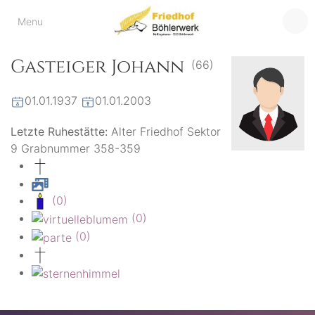
Friedhof
Menu
der virtuelle Friedhof
von Böhlerwerk
Böhlerwerk
Gasteiger Johann
(66)
01.01.1937
01.01.2003
Letzte Ruhestätte:
Alter Friedhof Sektor
9 Grabnummer 358-359
(0)
(0)
(0)