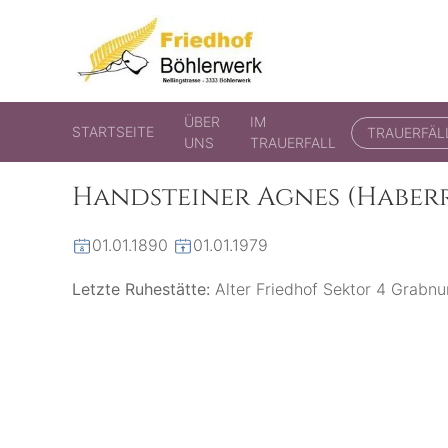
Friedhof Böhlerwerk
der virtuelle Friedhof von Böhlerwerk
ÜBER
IM
STARTSEITE
TRAUERFÄL
UNS
TRAUERFALL
Handsteiner Agnes (Haberr
01.01.1890
01.01.1979
Letzte Ruhestätte:
Alter Friedhof Sektor 4 Grabn