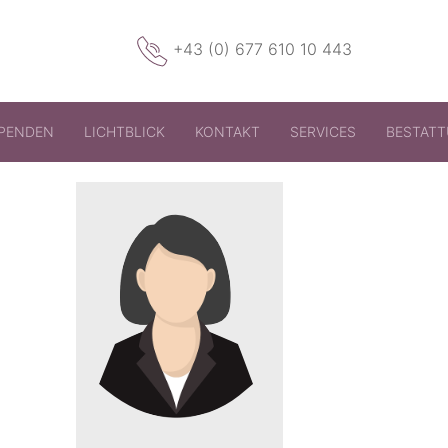
+43 (0) 677 610 10 443
PENDEN
LICHTBLICK
KONTAKT
SERVICES
BESTAT