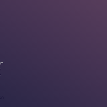
em
t
e
ein