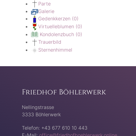
Parte
Galerie
Gedenkkerzen
(0)
Virtuelleblumen
(0)
Kondolenzbuch
(0)
Trauerbild
Sternenhimmel
Friedhof Böhlerwerk
Nellingstrasse
3333 Böhlerwerk
Telefon: +43 677 610 10 443
E-Mail:
office@friedhofboehlerwerk.online