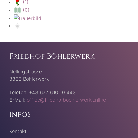
(1)
(0)
Friedhof Böhlerwerk
Nellingstrasse
3333 Böhlerwerk
Telefon: +43 677 610 10 443
E-Mail:
office@friedhofboehlerwerk.online
Infos
Kontakt