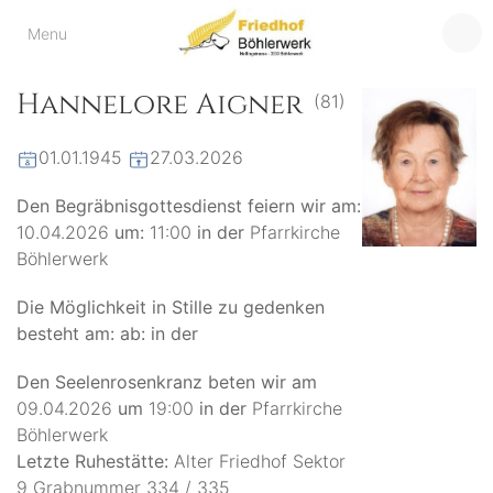
Friedhof
Menu
der virtuelle Friedhof
von Böhlerwerk
Böhlerwerk
Hannelore Aigner
(81)
01.01.1945
27.03.2026
Den Begräbnisgottesdienst feiern wir am:
10.04.2026
um:
11:00
in der
Pfarrkirche
Böhlerwerk
Die Möglichkeit in Stille zu gedenken
besteht am:
ab:
in der
Den Seelenrosenkranz beten wir am
09.04.2026
um
19:00
in der
Pfarrkirche
Böhlerwerk
Letzte Ruhestätte:
Alter Friedhof Sektor
9 Grabnummer 334 / 335