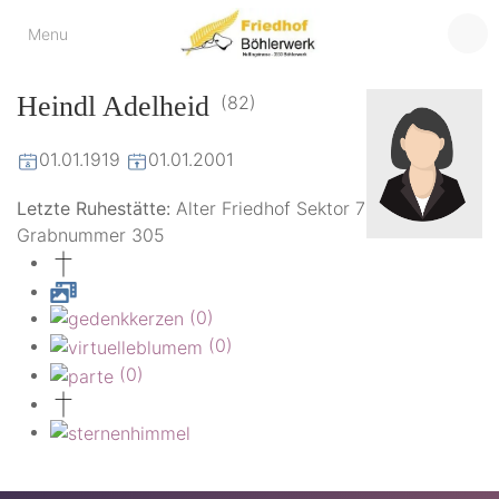
Friedhof
Menu
der virtuelle Friedhof
von Böhlerwerk
Böhlerwerk
Heindl Adelheid
(82)
01.01.1919
01.01.2001
Letzte Ruhestätte:
Alter Friedhof Sektor 7
Grabnummer 305
(0)
(0)
(0)