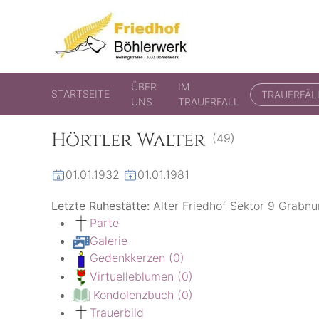
Friedhof Böhlerwerk
der virtuelle Friedhof von Böhlerwerk
ÜBER
IM
STARTSEITE
TRAUERFÄL
UNS
TRAUERFALL
Hörtler Walter
(49)
01.01.1932
01.01.1981
Letzte Ruhestätte:
Alter Friedhof Sektor 9 Grab
Parte
Galerie
Gedenkkerzen
(0)
Virtuelleblumen
(0)
Kondolenzbuch
(0)
Trauerbild