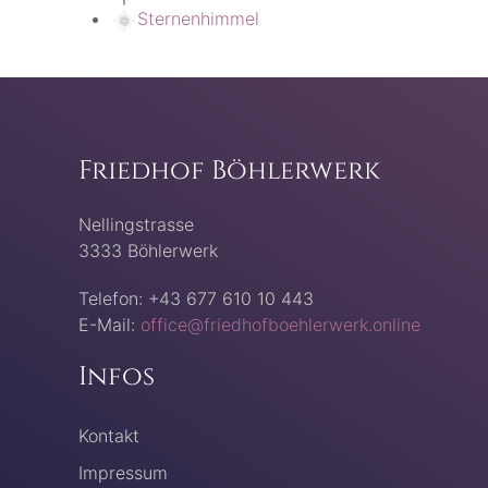
Sternenhimmel
Friedhof Böhlerwerk
Nellingstrasse
3333 Böhlerwerk
Telefon: +43 677 610 10 443
E-Mail:
office@friedhofboehlerwerk.online
Infos
Kontakt
Impressum