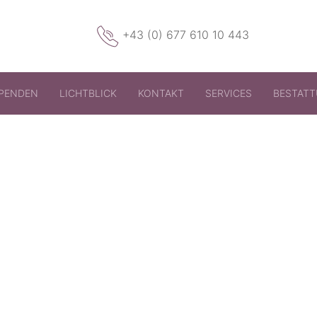
+43 (0) 677 610 10 443
PENDEN
LICHTBLICK
KONTAKT
SERVICES
BESTAT