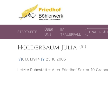
Friedhof Böhlerwerk
der virtuelle Friedhof von Böhlerwerk
ÜBER
IM
STARTSEITE
TRAUERFÄL
UNS
TRAUERFALL
Holderbaum Julia
(91)
01.01.1914
23.10.2005
Letzte Ruhestätte:
Alter Friedhof Sektor 10 Gra