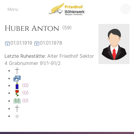
Friedhof
Menu
der virtuelle Friedhof
von Böhlerwerk
Böhlerwerk
Huber Anton
(59)
01.01.1919
01.01.1978
Letzte Ruhestätte:
Alter Friedhof Sektor
4 Grabnummer 91/1-91/2
(0)
(0)
(0)