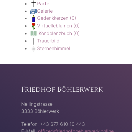
Parte
Galerie
Gedenkkerzen
(0)
Virtuelleblumen
(0)
Kondolenzbuch
(0)
Trauerbild
Sternenhimmel
Friedhof Böhlerwerk
Nellingstrasse
3333 Böhlerwerk
Telefon: +43 677 610 10 443
E-Mail:
office@friedhofboehlerwerk.online