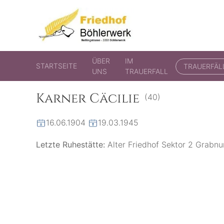
Friedhof Böhlerwerk
der virtuelle Friedhof von Böhlerwerk
ÜBER
IM
STARTSEITE
TRAUERFÄL
UNS
TRAUERFALL
Karner Cäcilie
(40)
16.06.1904
19.03.1945
Letzte Ruhestätte:
Alter Friedhof Sektor 2 Grab