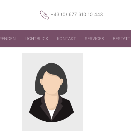
+43 (0) 677 610 10 443
PENDEN
LICHTBLICK
KONTAKT
SERVICES
BESTAT