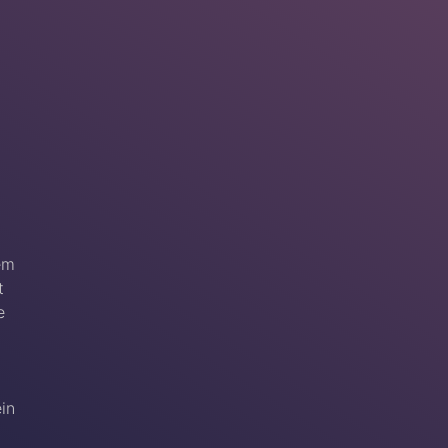
em
t
e
ein