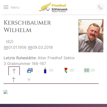
Friedhof
Menu
der virtuelle Friedhof
von Böhlerwerk
Böhlerwerk
Kerschbaumer
Wilhelm
(62)
01.01.1956
09.03.2018
Letzte Ruhestätte:
Alter Friedhof Sektor
3 Grabnummer 166-167
(0)
(0)
(0)