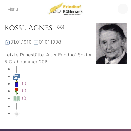
Friedhof
Menu
der virtuelle Friedhof
von Böhlerwerk
Böhlerwerk
Kössl Agnes
(88)
01.01.1910
01.01.1998
Letzte Ruhestätte:
Alter Friedhof Sektor
5 Grabnummer 206
(0)
(0)
(0)