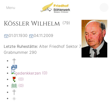
Friedhof
Menu
der virtuelle Friedhof
von Böhlerwerk
Böhlerwerk
Kössler Wilhelm
(79)
01.01.1930
04.11.2009
Letzte Ruhestätte:
Alter Friedhof Sektor 7
Grabnummer 290
(0)
(0)
(0)