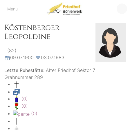
Friedhof
Menu
der virtuelle Friedhof
von Böhlerwerk
Böhlerwerk
Köstenberger
Leopoldine
(82)
09.07.1900
03.07.1983
Letzte Ruhestätte:
Alter Friedhof Sektor 7
Grabnummer 289
(0)
(0)
(0)